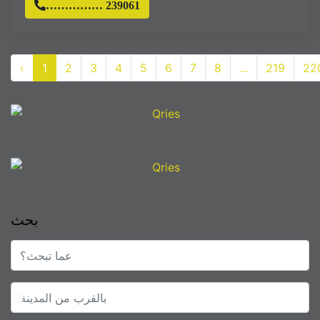
…………… 239061
‹
1
2
3
4
5
6
7
8
...
219
22
بحث