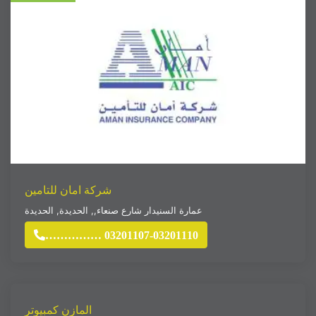
شركة امان للتامين
عمارة السنيدار شارع صنعاء,
,
الحديدة
,
الحديدة
…………… 03201107-03201110
المازن كمبيوتر