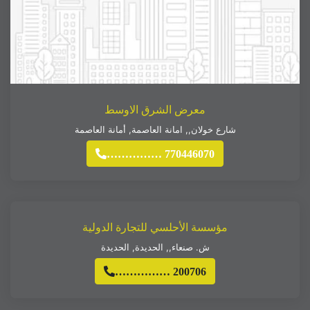
معرض الشرق الاوسط
شارع خولان,
,
امانة العاصمة
,
أمانة العاصمة
…………… 770446070
مؤسسة الأحلسي للتجارة الدولية
ش. صنعاء,
,
الحديدة
,
الحديدة
…………… 200706