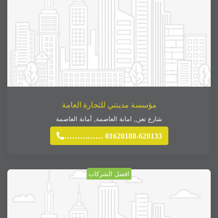
مؤسسة مدينتي للتجارة العامة
شارع تعز,
,
امانة العاصمة
,
أمانة العاصمة
…………… 01620188-620133
افضل الشركات