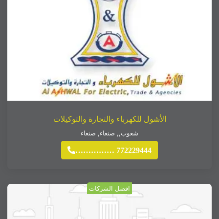
الأشول للكهرباء والتجارة والتوكيلات
شعوب,
,
صنعاء
,
صنعاء
…………… 772229444
افضل الشركات