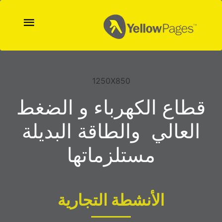
1250X850
قطاع الكهرباء و الضغط
العالي والطاقة البديلة
مستلزماتها
الأنشطة التجارية