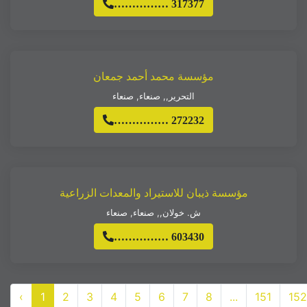
…………… 317377
مؤسسة محمد أحمد جمعان
التحرير,
,
صنعاء
,
صنعاء
…………… 272232
مؤسسة ذيبان للاستيراد والمعدات الزراعية
ش. خولان,
,
صنعاء
,
صنعاء
…………… 603430
‹
1
2
3
4
5
6
7
8
...
151
152